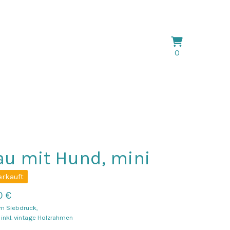
Warenkorb
0
0
ansehen
Artikel
au mit Hund, mini
erkauft
0
€
m Siebdruck,
 inkl. vintage Holzrahmen