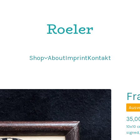
Roeler
Shop
About
Imprint
Kontakt
Fr
Ausv
35,0
10x10 c
signed,