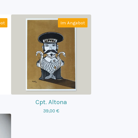
ot
Im Angebot
Cpt. Altona
39,00
€