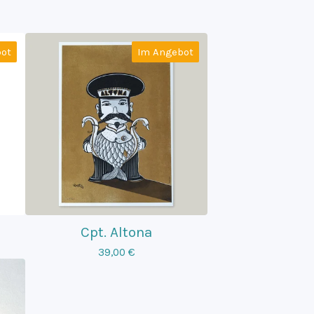
ot
Im Angebot
Cpt. Altona
39,00
€