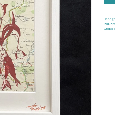
Handgem
inklusi
Größe 