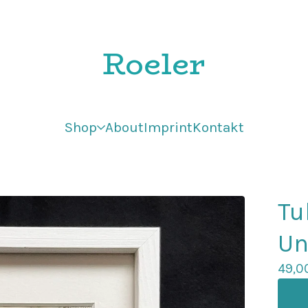
Roeler
Shop
About
Imprint
Kontakt
Tu
Un
49,0